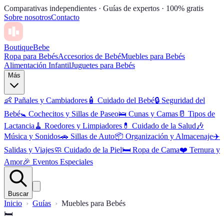
Comparativas independientes · Guías de expertos · 100% gratis
Sobre nosotros
Contacto
Boutique
Bebe
Ropa para Bebés
Accesorios de Bebé
Muebles para Bebés
Alimentación Infantil
Juguetes para Bebés
Más
👶
Pañales y Cambiadores
🧴
Cuidado del Bebé
🔒
Seguridad del
Bebé
🚼
Cochecitos y Sillas de Paseo
🛌
Cunas y Camas
🥛
Tipos de
Lactancia
🧹
Roedores y Limpiadores
💊
Cuidado de la Salud
🎶
Música y Sonidos
🚗
Sillas de Auto
📦
Organización y Almacenaje
✈️
Salidas y Viajes
🧼
Cuidado de la Piel
🛏️
Ropa de Cama
❤️
Ternura y
Amor
🎉
Eventos Especiales
Buscar
Inicio
Guías
Muebles para Bebés
🛏️