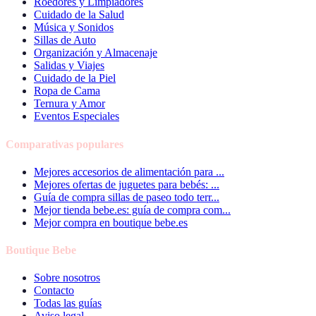
Roedores y Limpiadores
Cuidado de la Salud
Música y Sonidos
Sillas de Auto
Organización y Almacenaje
Salidas y Viajes
Cuidado de la Piel
Ropa de Cama
Ternura y Amor
Eventos Especiales
Comparativas populares
Mejores accesorios de alimentación para ...
Mejores ofertas de juguetes para bebés: ...
Guía de compra sillas de paseo todo terr...
Mejor tienda bebe.es: guía de compra com...
Mejor compra en boutique bebe.es
Boutique Bebe
Sobre nosotros
Contacto
Todas las guías
Aviso legal