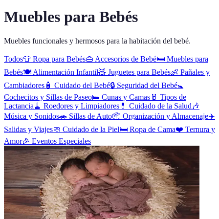
Muebles para Bebés
Muebles funcionales y hermosos para la habitación del bebé.
Todos
👕
Ropa para Bebés
👜
Accesorios de Bebé
🛏️
Muebles para
Bebés
🍽️
Alimentación Infantil
🧸
Juguetes para Bebés
👶
Pañales y
Cambiadores
🧴
Cuidado del Bebé
🔒
Seguridad del Bebé
🚼
Cochecitos y Sillas de Paseo
🛌
Cunas y Camas
🥛
Tipos de
Lactancia
🧹
Roedores y Limpiadores
💊
Cuidado de la Salud
🎶
Música y Sonidos
🚗
Sillas de Auto
📦
Organización y Almacenaje
✈️
Salidas y Viajes
🧼
Cuidado de la Piel
🛏️
Ropa de Cama
❤️
Ternura y
Amor
🎉
Eventos Especiales