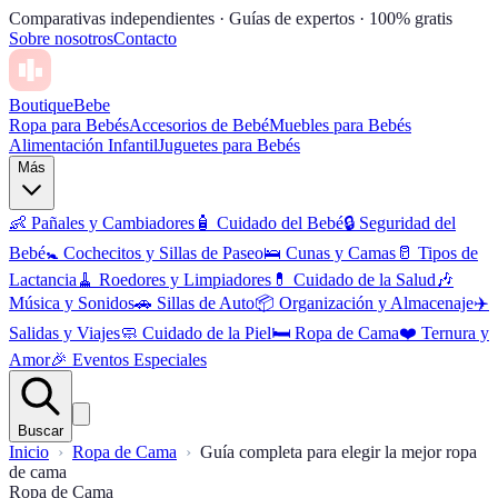
Comparativas independientes · Guías de expertos · 100% gratis
Sobre nosotros
Contacto
Boutique
Bebe
Ropa para Bebés
Accesorios de Bebé
Muebles para Bebés
Alimentación Infantil
Juguetes para Bebés
Más
👶
Pañales y Cambiadores
🧴
Cuidado del Bebé
🔒
Seguridad del
Bebé
🚼
Cochecitos y Sillas de Paseo
🛌
Cunas y Camas
🥛
Tipos de
Lactancia
🧹
Roedores y Limpiadores
💊
Cuidado de la Salud
🎶
Música y Sonidos
🚗
Sillas de Auto
📦
Organización y Almacenaje
✈️
Salidas y Viajes
🧼
Cuidado de la Piel
🛏️
Ropa de Cama
❤️
Ternura y
Amor
🎉
Eventos Especiales
Buscar
Inicio
Ropa de Cama
Guía completa para elegir la mejor ropa
de cama
Ropa de Cama